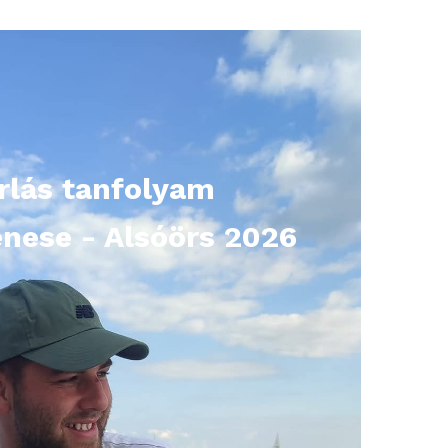
rlás tanfolyam
nese - Alsóörs 2026