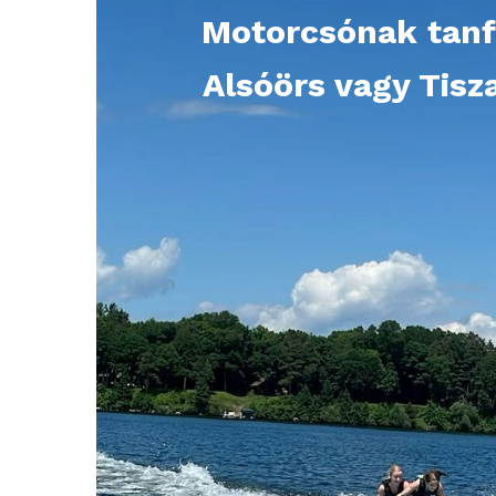
Motorcsónak tanf
Alsóörs vagy Tisz