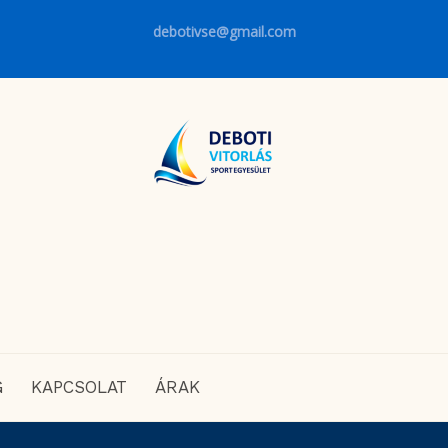
debotivse@gmail.com
G
KAPCSOLAT
ÁRAK