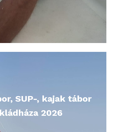
bor, SUP-, kajak tábor
kládháza 2026