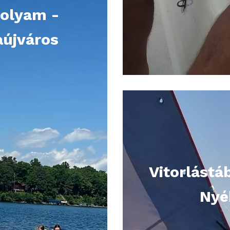
olyam -
aújváros
Vitorlástá
Nyé