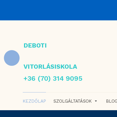
DEBOTI
VITORLÁSISKOLA
+36 (70) 314 9095
KEZDŐLAP
SZOLGÁLTATÁSOK
BLO