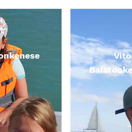
tonkenese
Vito
Balatonke