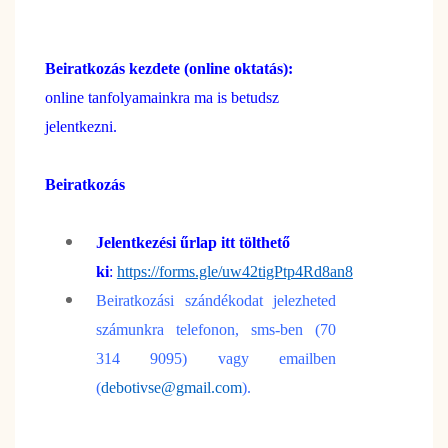
Beiratkozás kezdete (online oktatás):
online tanfolyamainkra ma is betudsz
jelentkezni.
Beiratkozás
Jelentkezési űrlap itt tölthető
ki
:
https://forms.gle/uw42tigPtp4Rd8an8
Beiratkozási szándékodat jelezheted
számunkra telefonon, sms-ben (70
314 9095) vagy emailben
(
debotivse@gmail.com
).