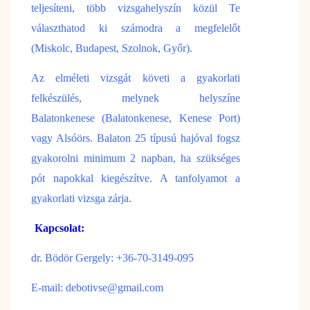
teljesíteni, több vizsgahelyszín közül Te
választhatod ki számodra a megfelelőt
(Miskolc, Budapest, Szolnok, Győr).
Az elméleti vizsgát követi a gyakorlati
felkészülés, melynek helyszíne
Balatonkenese (Balatonkenese, Kenese Port)
vagy Alsóörs. Balaton 25 típusú hajóval fogsz
gyakorolni minimum 2 napban, ha szükséges
pót napokkal kiegészítve. A tanfolyamot a
gyakorlati vizsga zárja.
Kapcsolat:
dr. Bödör Gergely: +36-70-3149-095
E-mail:
debotivse@gmail.co
m