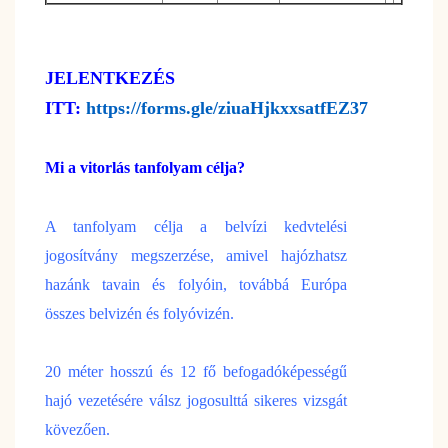
JELENTKEZÉS
ITT:
https://forms.gle/ziuaHjkxxsatfEZ37
Mi a vitorlás tanfolyam célja?
A tanfolyam célja a belvízi kedvtelési
jogosítvány megszerzése, amivel hajózhatsz
hazánk tavain és folyóin, továbbá Európa
összes belvizén és folyóvizén.
20 méter hosszú és 12 fő befogadóképességű
hajó vezetésére válsz jogosulttá sikeres vizsgát
kövezően.