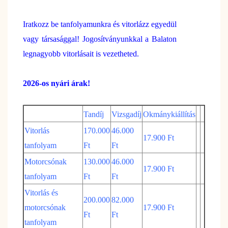
Iratkozz be tanfolyamunkra és vitorlázz egyedül
vagy társasággal! Jogosítványunkkal a Balaton
legnagyobb vitorlásait is vezetheted.
2026-os nyári árak!
Tandíj
Vizsgadíj
Okmánykiállítás
Vitorlás
170.000
46.000
17.900 Ft
tanfolyam
Ft
Ft
Motorcsónak
130.000
46.000
17.900 Ft
tanfolyam
Ft
Ft
Vitorlás és
200.000
82.000
motorcsónak
17.900 Ft
Ft
Ft
tanfolyam