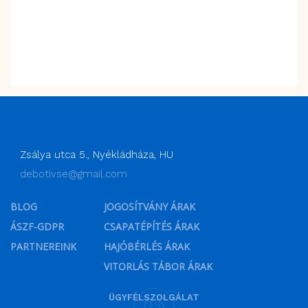
Zsálya utca 5., Nyékládháza, HU
debotivse@gmail.com
BLOG
JOGOSÍTVÁNY ÁRAK
ÁSZF-GDPR
CSAPATÉPÍTÉS ÁRAK
PARTNEREINK
HAJÓBÉRLÉS ÁRAK
VITORLÁS TÁBOR ÁRAK
ÜGYFÉLSZOLGÁLAT